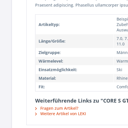
Praesent adipiscing. Phasellus ullamcorper ip
Beispi
Artikeltyp:
Zubeh
Auswa
7.0, 7
Länge/Größe:
11.0
Zielgruppe:
Männ
Wärmelevel:
Warm
Einsatzmöglichkeit:
Ski
Material:
Rhine
Fit:
Comfo
Weiterführende Links zu "CORE S G
Fragen zum Artikel?
Weitere Artikel von LEKI