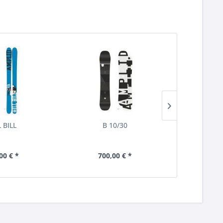
L BILL
B 10/30
00 € *
700,00 € *
689