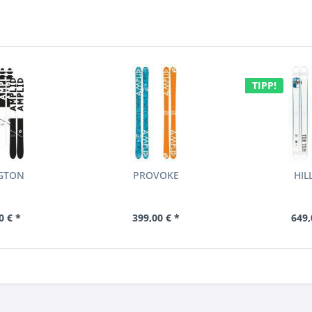
TIPP!
NGTON
PROVOKE
HIL
0 € *
399,00 € *
649,