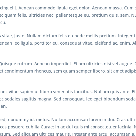
scing elit. Aenean commodo ligula eget dolor. Aenean massa. Cum 
ec quam felis, ultricies nec, pellentesque eu, pretium quis, sem.
rcu.
is vitae, justo. Nullam dictum felis eu pede mollis pretium. Intege
nean leo ligula, porttitor eu, consequat vitae, eleifend ac, enim. 
 Quisque rutrum. Aenean imperdiet. Etiam ultricies nisi vel augue. 
eget condimentum rhoncus, sem quam semper libero, sit amet adi
c vitae sapien ut libero venenatis faucibus. Nullam quis ante. Eti
onec sodales sagittis magna. Sed consequat, leo eget bibendum sodal
ien.
ed, nonummy id, metus. Nullam accumsan lorem in dui. Cras ultrici
ices posuere cubilia Curae; In ac dui quis mi consectetuer lacinia. 
 ipsum. Sed aliquam ultrices mauris. Integer ante arcu, accumsan a,