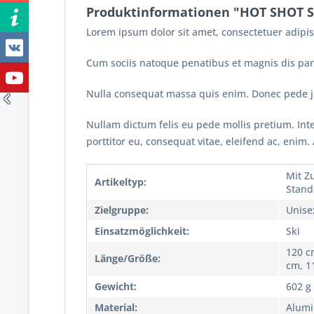
Produktinformationen "HOT SHOT S
Lorem ipsum dolor sit amet, consectetuer adipi
Cum sociis natoque penatibus et magnis dis part
Nulla consequat massa quis enim. Donec pede justo
Nullam dictum felis eu pede mollis pretium. Int
porttitor eu, consequat vitae, eleifend ac, enim.
Mit Z
Artikeltyp:
Stand
Zielgruppe:
Unise
Einsatzmöglichkeit:
Ski
120 c
Länge/Größe:
cm, 1
Gewicht:
602 g 
Material:
Alum