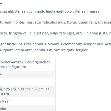
"
scing elit. Aenean commodo ligula eget dolor. Aenean massa.
urient montes, nascetur ridiculus mus. Donec quam felis, ultricie
, fringilla vel, aliquet nec, vulputate eget, arcu. In enim justo, r
eger tincidunt. Cras dapibus. Vivamus elementum semper nisi. Aene
 Aliquam lorem ante, dapibus in, viverra quis, feugiat.
ubehör-Artikel, Hervorgehoben,
ardkonfigurator
x
m, 125 cm, 130 cm, 135 cm, 115
10 cm
/ Paar
inium