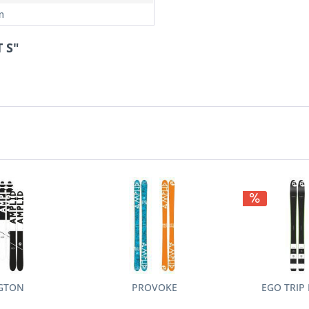
m
 S"
NGTON
PROVOKE
EGO TRIP