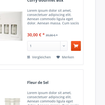
Curry Gourmet Box
Lorem ipsum dolor sit amet,
consectetuer adipiscing elit.
Aenean commodo ligula eget
dolor. Aenean massa. Cum sociis
natoque penatibus et magnis dis
parturient montes, nascetur
30,00 € *
39,00 € *
ridiculus mus. Donec quam felis,
ultricies nec, pellentesque...
Vergleichen
Merken
Fleur de Sel
Lorem ipsum dolor sit amet,
consectetuer adipiscing elit.
Aenean commodo ligula eget