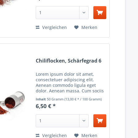
ultricies nec, pellentesque...
Vergleichen
Merken
Chiliflocken, Schärfegrad 6
Lorem ipsum dolor sit amet,
consectetuer adipiscing elit.
Aenean commodo ligula eget
dolor. Aenean massa. Cum sociis
natoque penatibus et magnis dis
Inhalt
50 Gramm
(13,00 € * / 100 Gramm)
parturient montes, nascetur
6,50 € *
ridiculus mus. Donec quam felis,
ultricies nec, pellentesque...
Vergleichen
Merken