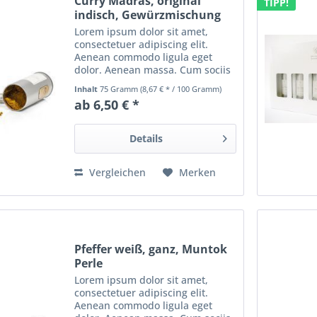
Curry Madras, original
TIPP!
indisch, Gewürzmischung
Lorem ipsum dolor sit amet,
consectetuer adipiscing elit.
Aenean commodo ligula eget
dolor. Aenean massa. Cum sociis
natoque penatibus et magnis dis
Inhalt
75 Gramm
(8,67 € * / 100 Gramm)
parturient montes, nascetur
ab 6,50 € *
ridiculus mus. Donec quam felis,
ultricies nec, pellentesque...
Details
Vergleichen
Merken
Pfeffer weiß, ganz, Muntok
Perle
Lorem ipsum dolor sit amet,
consectetuer adipiscing elit.
Aenean commodo ligula eget