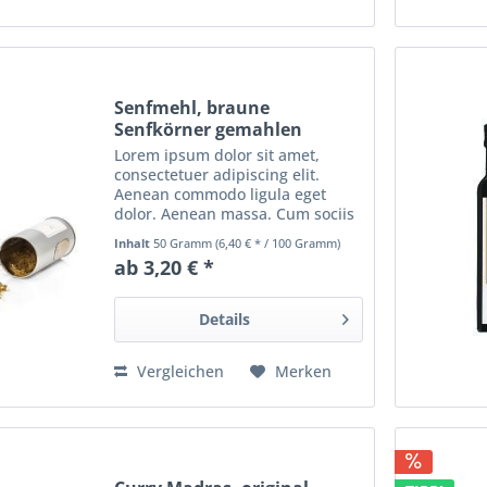
Senfmehl, braune
Senfkörner gemahlen
Lorem ipsum dolor sit amet,
consectetuer adipiscing elit.
Aenean commodo ligula eget
dolor. Aenean massa. Cum sociis
natoque penatibus et magnis dis
Inhalt
50 Gramm
(6,40 € * / 100 Gramm)
parturient montes, nascetur
ab 3,20 € *
ridiculus mus. Donec quam felis,
ultricies nec, pellentesque...
Details
Vergleichen
Merken