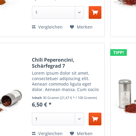
ultricies nec, pellentesque...
Vergleichen
Merken
TIPP!
Chili Peperoncini,
Schärfegrad 7
Lorem ipsum dolor sit amet,
consectetuer adipiscing elit.
Aenean commodo ligula eget
dolor. Aenean massa. Cum sociis
natoque penatibus et magnis dis
Inhalt
30 Gramm
(21,67 € * / 100 Gramm)
parturient montes, nascetur
6,50 € *
ridiculus mus. Donec quam felis,
ultricies nec, pellentesque...
Vergleichen
Merken