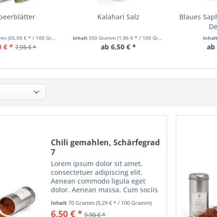
beerblätter
Kalahari Salz
Blaues Saph
De
amm
(65,00 € * / 100 Gramm)
Inhalt
350 Gramm
(1,86 € * / 100 Gramm)
Inhal
0 € *
ab 6,50 € *
ab 
7,95 € *
Chili gemahlen, Schärfegrad
7
Lorem ipsum dolor sit amet,
consectetuer adipiscing elit.
Aenean commodo ligula eget
dolor. Aenean massa. Cum sociis
natoque penatibus et magnis dis
Inhalt
70 Gramm
(9,29 € * / 100 Gramm)
parturient montes, nascetur
6,50 € *
9,90 € *
ridiculus mus. Donec quam felis,