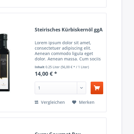
Steirisches Kürbiskernöl ggA
Lorem ipsum dolor sit amet,
consectetuer adipiscing elit.
Aenean commodo ligula eget
dolor. Aenean massa. Cum sociis
natoque penatibus et magnis dis
Inhalt
0.25 Liter
(56,00 € * / 1 Liter)
parturient montes, nascetur
14,00 € *
ridiculus mus. Donec quam felis,
ultricies nec, pellentesque...
Vergleichen
Merken