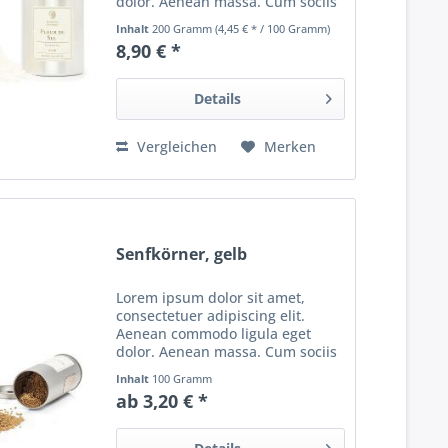
dolor. Aenean massa. Cum sociis
natoque penatibus et magnis dis
Inhalt
200 Gramm
(4,45 € * / 100 Gramm)
parturient montes, nascetur
8,90 € *
ridiculus mus. Donec quam felis,
ultricies nec, pellentesque...
Details
Vergleichen
Merken
Senfkörner, gelb
Lorem ipsum dolor sit amet,
consectetuer adipiscing elit.
Aenean commodo ligula eget
dolor. Aenean massa. Cum sociis
natoque penatibus et magnis dis
Inhalt
100 Gramm
parturient montes, nascetur
ab 3,20 € *
ridiculus mus. Donec quam felis,
ultricies nec, pellentesque...