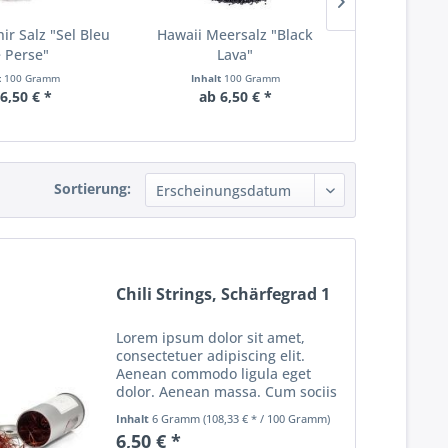
ir Salz "Sel Bleu
Hawaii Meersalz "Black
Fleu
 Perse"
Lava"
t
100 Gramm
Inhalt
100 Gramm
Inhalt
200 Gram
6,50 € *
ab 6,50 € *
8,
Sortierung:
Chili Strings, Schärfegrad 1
Lorem ipsum dolor sit amet,
consectetuer adipiscing elit.
Aenean commodo ligula eget
dolor. Aenean massa. Cum sociis
natoque penatibus et magnis dis
Inhalt
6 Gramm
(108,33 € * / 100 Gramm)
parturient montes, nascetur
6,50 € *
ridiculus mus. Donec quam felis,