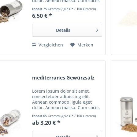
dolor. Aenean massa. Cum sociis
natoque penatibus et magnis dis
Inhalt
75 Gramm
(8,67 € * / 100 Gramm)
parturient montes, nascetur
6,50 € *
ridiculus mus. Donec quam felis,
ultricies nec, pellentesque...
Details
Vergleichen
Merken
mediterranes Gewürzsalz
Lorem ipsum dolor sit amet,
consectetuer adipiscing elit.
Aenean commodo ligula eget
dolor. Aenean massa. Cum sociis
natoque penatibus et magnis dis
Inhalt
65 Gramm
(4,92 € * / 100 Gramm)
parturient montes, nascetur
ab 3,20 € *
ridiculus mus. Donec quam felis,
ultricies nec, pellentesque...